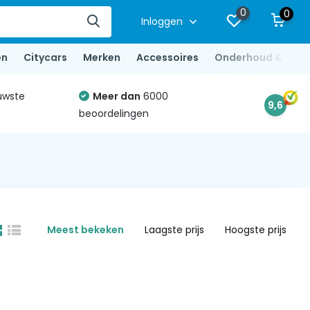
0
0
Inloggen
en
Citycars
Merken
Accessoires
Onderhoud & Repa
uwste
Meer dan
6000
9,6
beoordelingen
Meest bekeken
Laagste prijs
Hoogste prijs