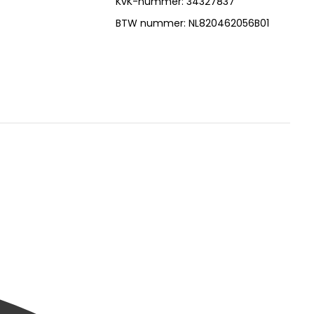
KvK-nummer: 34327837
BTW nummer: NL820462056B01