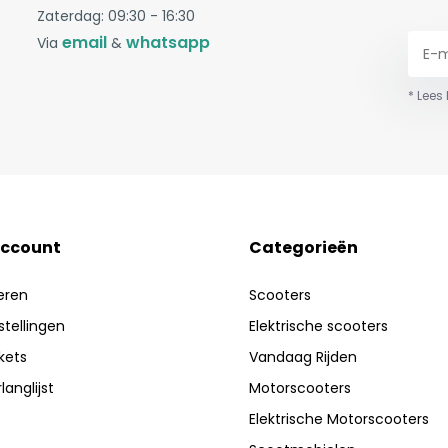
Zaterdag: 09:30 - 16:30
email
whatsapp
Via
&
* Lees
account
Categorieën
eren
Scooters
stellingen
Elektrische scooters
ckets
Vandaag Rijden
langlijst
Motorscooters
Elektrische Motorscooters