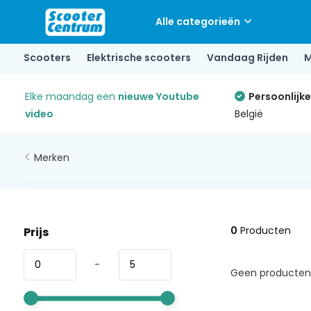
Alle categorieën
Scooters
Elektrische scooters
Vandaag Rijden
M
Elke maandag een
nieuwe Youtube
Persoonlijk
video
België
Merken
0
Producten
Prijs
-
Geen producten 