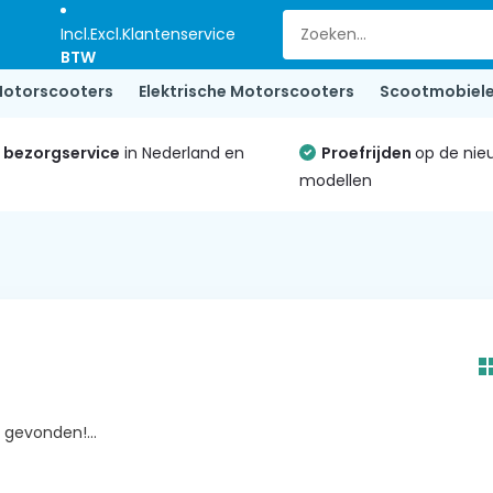
Incl.
Excl.
Klantenservice
BTW
otorscooters
Elektrische Motorscooters
Scootmobiel
e bezorgservice
in Nederland en
Proefrijden
op de nie
modellen
gevonden!...