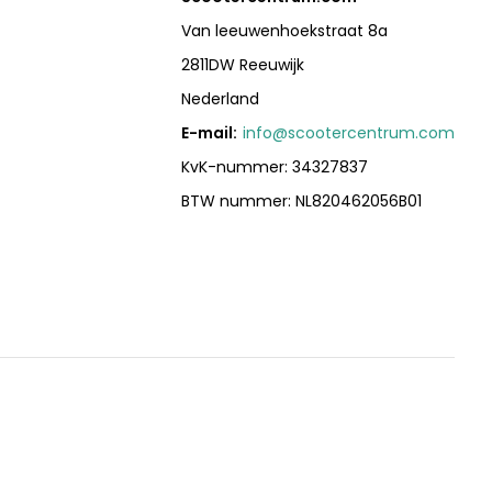
Van leeuwenhoekstraat 8a
2811DW Reeuwijk
Nederland
E-mail:
info@scootercentrum.com
KvK-nummer: 34327837
BTW nummer: NL820462056B01