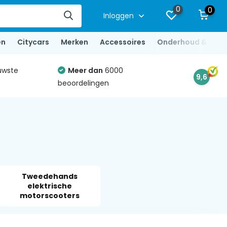
0
0
Inloggen
en
Citycars
Merken
Accessoires
Onderhoud & Repa
uwste
Meer dan
6000
9,6
beoordelingen
Tweedehands
elektrische
motorscooters