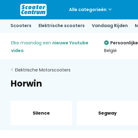
Alle categorieën
Scooters
Elektrische scooters
Vandaag Rijden
M
Elke maandag een
nieuwe Youtube
Persoonlijk
video
België
Elektrische Motorscooters
Horwin
Silence
Segway