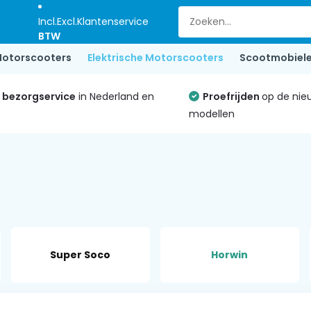
Incl.
Excl.
Klantenservice
BTW
otorscooters
Elektrische Motorscooters
Scootmobiel
e bezorgservice
in Nederland en
Proefrijden
op de nie
modellen
Super Soco
Horwin