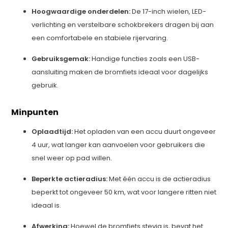
Hoogwaardige onderdelen:
De 17-inch wielen, LED-
verlichting en verstelbare schokbrekers dragen bij aan
een comfortabele en stabiele rijervaring.
Gebruiksgemak:
Handige functies zoals een USB-
aansluiting maken de bromfiets ideaal voor dagelijks
gebruik.
Minpunten
Oplaadtijd:
Het opladen van een accu duurt ongeveer
4 uur, wat langer kan aanvoelen voor gebruikers die
snel weer op pad willen.
Beperkte actieradius:
Met één accu is de actieradius
beperkt tot ongeveer 50 km, wat voor langere ritten niet
ideaal is.
Afwerking:
Hoewel de bromfiets stevig is, bevat het