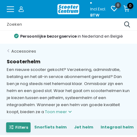
0
0
Incl.
Excl.
BTW
Proefrijden
op de nieuwste modellen
Accessoires
Scooterhelm
Een nieuwe scooter gekocht? Verzekering, administratie,
betaling en het all-in service abonnement geregeld? Dan
ben je nog steeds niet helemaal klaar. Onmisbaar zijn een
helm en een goed slot. Waar het gaat om scooterhelmen kun
je kiezen tussen een jethelm, systeemhelm of een
integraalhelm. Wanneer je een helm van goede kwaliteit
koopt, bieden ze a
Toon meer
Snorfiets helm
Jet helm
Integraal helm
Filters