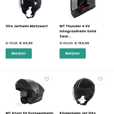
Vito Jethelm Matzwart
MT Thunder 4 SV
Integraalhelm Solid
Zwar...
€ 79,95
€ 69,95
€ 169,95
€ 159,95
Bekijken
Bekijken
MT Atom SV Systeemhelm
Kinderhelm Jet Vito