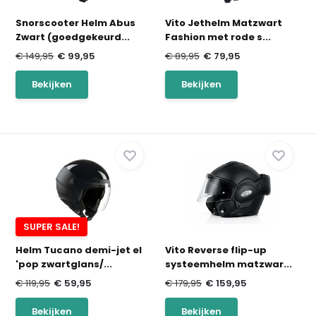
Snorscooter Helm Abus
Vito Jethelm Matzwart
Zwart (goedgekeurd...
Fashion met rode s...
€ 149,95
€ 99,95
€ 89,95
€ 79,95
Bekijken
Bekijken
SUPER SALE!
Helm Tucano demi-jet el
Vito Reverse flip-up
'pop zwartglans/...
systeemhelm matzwar...
€ 119,95
€ 59,95
€ 179,95
€ 159,95
Bekijken
Bekijken