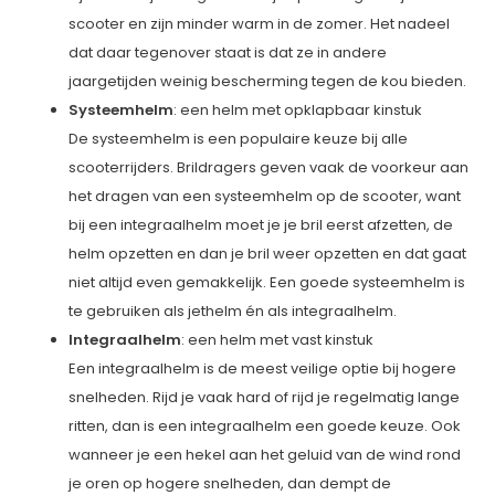
scooter en zijn minder warm in de zomer. Het nadeel
dat daar tegenover staat is dat ze in andere
jaargetijden weinig bescherming tegen de kou bieden.
Systeemhelm
: een helm met opklapbaar kinstuk
De systeemhelm is een populaire keuze bij alle
scooterrijders. Brildragers geven vaak de voorkeur aan
het dragen van een systeemhelm op de scooter, want
bij een integraalhelm moet je je bril eerst afzetten, de
helm opzetten en dan je bril weer opzetten en dat gaat
niet altijd even gemakkelijk. Een goede systeemhelm is
te gebruiken als jethelm én als integraalhelm.
Integraalhelm
: een helm met vast kinstuk
Een integraalhelm is de meest veilige optie bij hogere
snelheden. Rijd je vaak hard of rijd je regelmatig lange
ritten, dan is een integraalhelm een goede keuze. Ook
wanneer je een hekel aan het geluid van de wind rond
je oren op hogere snelheden, dan dempt de