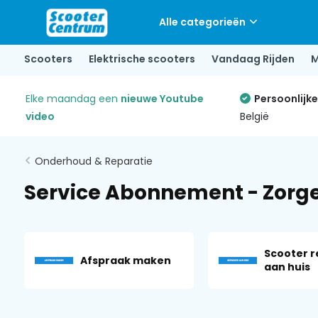
Alle categorieën
Scooters
Elektrische scooters
Vandaag Rijden
M
Elke maandag een
nieuwe Youtube
Persoonlijk
video
België
Onderhoud & Reparatie
Service Abonnement - Zorge
Scooter r
Afspraak maken
aan huis