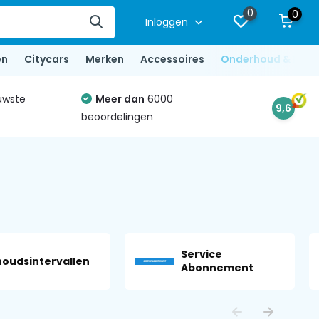
0
0
Inloggen
en
Citycars
Merken
Accessoires
Onderhoud & Repa
uwste
Meer dan
6000
9,6
beoordelingen
Service
oudsintervallen
Abonnement