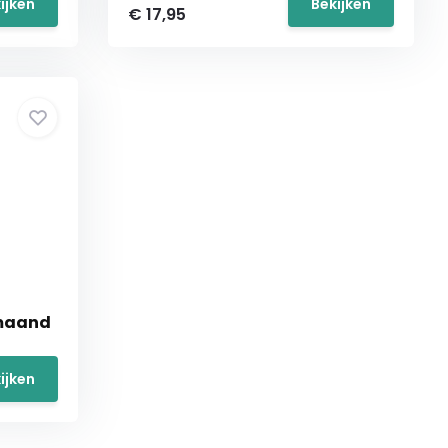
ijken
Bekijken
€ 17,95
 maand
ijken