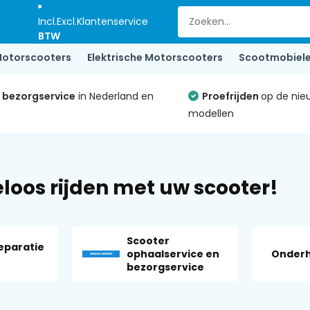
Incl.
Excl.
Klantenservice
BTW
otorscooters
Elektrische Motorscooters
Scootmobiel
e bezorgservice
in Nederland en
Proefrijden
op de nie
modellen
loos rijden met uw scooter!
Scooter
eparatie
ophaalservice en
Onderh
bezorgservice