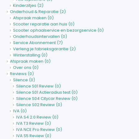
Kinderzitjes
(2)
Onderhoud & Reparatie
(2)
Afspraak maken
(0)
Scooter reparatie aan huis
(0)
Scooter ophaalservice en bezorgservice
(0)
Onderhoudsintervallen
(0)
Service Abonnement
(7)
Verleng je fabrieksgarantie
(2)
Winterstalling
(0)
Afspraak maken
(0)
Over ons
(0)
Reviews
(0)
Silence
(0)
Silence S01 Review
(0)
Silence S01 Actieradius test
(0)
Silence S04 Citycar Review
(0)
Silence S02 Review
(0)
IVA
(0)
IVA S4 2.0 Review
(0)
IVA T3 Review
(0)
IVA NCE Pro Review
(0)
IVA S5 Review
(0)