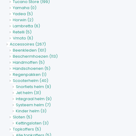
Tucano Store
(199)
Yamaha
(0)
Yadea
(5)
Horwin
(2)
Lambretta
(6)
Retelli
(5)
Vmoto
(6)
Accessoires
(267)
Beenkleden
(101)
Beschermhoezen
(113)
Handmoffen
(5)
Handschoenen
(5)
Regenpakken
(1)
Scooterhelm
(40)
Snorfiets helm
(9)
Jet helm
(31)
Integraal helm
(9)
Systeem helm
(7)
Kinder helm
(3)
Sloten
(5)
Kettingsloten
(3)
Topkoffers
(5)
Alle topkoffers
(5)