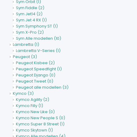
Sym Orbit
(1)
Sym Fiddle
(2)
Sym Jet14
(2)
Sym Jet 4 RX
(1)
Sym Symphony ST
(1)
Sym X-Pro
(2)
Sym Alle modellen
(10)
Lambretta
(1)
Lambretta V-Series
(1)
Peugeot
(3)
Peugeot Kisbee
(2)
Peugeot Speedfight
(1)
Peugeot Django
(0)
Peugeot Tweet
(0)
Peugeot alle modellen
(3)
Kymco
(3)
Kymco Agility
(2)
Kymco Filly
(1)
Kymco New Like
(0)
Kymco New People S
(0)
Kymco Super 8 Street
(1)
Kymco Skytown
(1)
Kymco Alle modellen
(4)