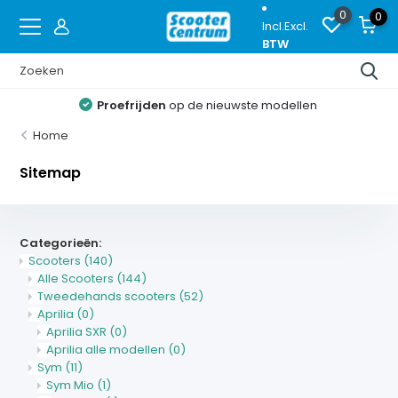
0
0
Incl.
Excl.
BTW
Proefrijden
op de nieuwste modellen
Home
Sitemap
Categorieën:
Scooters
(140)
Alle Scooters
(144)
Tweedehands scooters
(52)
Aprilia
(0)
Aprilia SXR
(0)
Aprilia alle modellen
(0)
Sym
(11)
Sym Mio
(1)