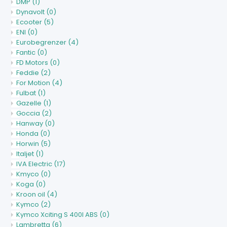
DMP
(1)
Dynavolt
(0)
Ecooter
(5)
ENI
(0)
Eurobegrenzer
(4)
Fantic
(0)
FD Motors
(0)
Feddie
(2)
For Motion
(4)
Fulbat
(1)
Gazelle
(1)
Goccia
(2)
Hanway
(0)
Honda
(0)
Horwin
(5)
Italjet
(1)
IVA Electric
(17)
Kmyco
(0)
Koga
(0)
Kroon oil
(4)
Kymco
(2)
Kymco Xciting S 400I ABS
(0)
Lambretta
(6)