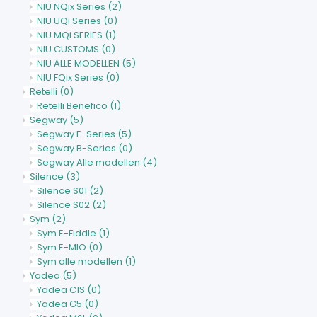
NIU NQix Series
(2)
NIU UQi Series
(0)
NIU MQi SERIES
(1)
NIU CUSTOMS
(0)
NIU ALLE MODELLEN
(5)
NIU FQix Series
(0)
Retelli
(0)
Retelli Benefico
(1)
Segway
(5)
Segway E-Series
(5)
Segway B-Series
(0)
Segway Alle modellen
(4)
Silence
(3)
Silence S01
(2)
Silence S02
(2)
Sym
(2)
Sym E-Fiddle
(1)
Sym E-MIO
(0)
Sym alle modellen
(1)
Yadea
(5)
Yadea C1S
(0)
Yadea G5
(0)