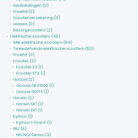
Aanbiedingen
(0)
Proefrit
(0)
Scooterverzekering
(0)
Leasen
(0)
Bezorgscooters
(2)
Elektrische scooters
(45)
Alle elektrische scooters
(84)
Tweedehands elektrische scooters
(53)
Proefrit
(0)
Ecooter
(2)
Ecooter E3
(1)
Ecooter ET3
(1)
Goccia
(2)
Goccia GEV1000
(1)
Goccia G01TX
(1)
Horwin
(2)
Horwin SK1
(1)
Horwin EK1
(1)
Kymco
(1)
Kymco I-One X
(1)
NIU
(6)
NIU NQi Series
(3)