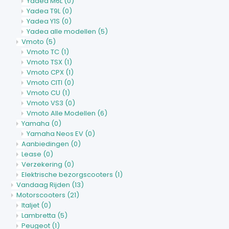
Yadea M6L
(0)
Yadea T9L
(0)
Yadea Y1S
(0)
Yadea alle modellen
(5)
Vmoto
(5)
Vmoto TC
(1)
Vmoto TSX
(1)
Vmoto CPX
(1)
Vmoto CITI
(0)
Vmoto CU
(1)
Vmoto VS3
(0)
Vmoto Alle Modellen
(6)
Yamaha
(0)
Yamaha Neos EV
(0)
Aanbiedingen
(0)
Lease
(0)
Verzekering
(0)
Elektrische bezorgscooters
(1)
Vandaag Rijden
(13)
Motorscooters
(21)
Italjet
(0)
Lambretta
(5)
Peugeot
(1)