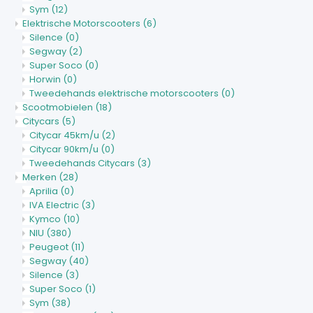
Sym
(12)
Elektrische Motorscooters
(6)
Silence
(0)
Segway
(2)
Super Soco
(0)
Horwin
(0)
Tweedehands elektrische motorscooters
(0)
Scootmobielen
(18)
Citycars
(5)
Citycar 45km/u
(2)
Citycar 90km/u
(0)
Tweedehands Citycars
(3)
Merken
(28)
Aprilia
(0)
IVA Electric
(3)
Kymco
(10)
NIU
(380)
Peugeot
(11)
Segway
(40)
Silence
(3)
Super Soco
(1)
Sym
(38)