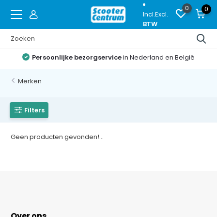
0
0
Incl.
Excl.
BTW
Persoonlijke bezorgservice
in Nederland en België
Merken
Filters
Geen producten gevonden!...
Over ons