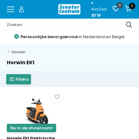
0
0
Incl.
Excl.
BTW
Persoonlijke bezorgservice
in Nederland en België
Horwin
Horwin EK1
Filters
Nu in de showroom!
Horwin Ek1 Elektrische