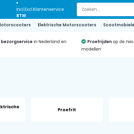
Incl.
Excl.
Klantenservice
BTW
otorscooters
Elektrische Motorscooters
Scootmobiel
e bezorgservice
in Nederland en
Proefrijden
op de nie
modellen
ktrische
Proefrit