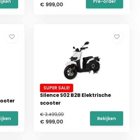
ijken
Pre-order
€ 999,00
SUPER SALE!
Silence S02 B2B Elektrische
cooter
scooter
€ 3.499,00
ijken
Bekijken
€ 999,00