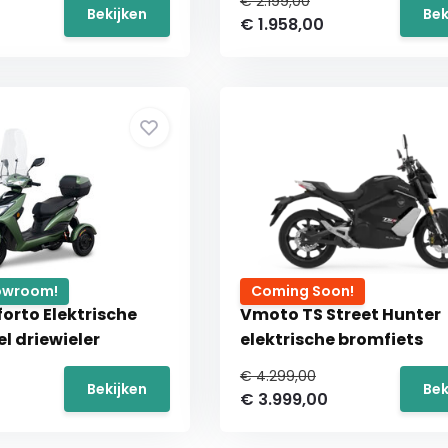
€ 2.199,00
Bekijken
Bek
€ 1.958,00
howroom!
Coming Soon!
forto Elektrische
Vmoto TS Street Hunter
l driewieler
elektrische bromfiets
€ 4.299,00
Bekijken
Bek
€ 3.999,00