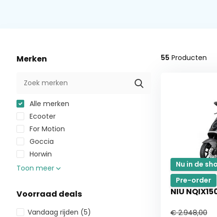
55
Producten
Merken
Alle merken
Ecooter
For Motion
Goccia
Horwin
Nu in de s
Toon meer
Pre-order
NIU NQIX150
Voorraad deals
Vandaag rijden
(5)
€ 2.948,00