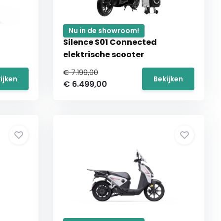
Nu in de showroom!
Silence S01 Connected
elektrische scooter
€ 7.199,00
ijken
Bekijken
€ 6.499,00