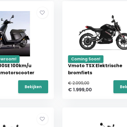
howroom!
Coming Soon!
00SE 100km/u
Vmoto TSX Elektrische
e motorscooter
bromfiets
€ 2.099,00
Bekijken
Bek
€ 1.999,00