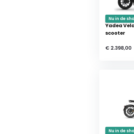
Nu in de s
Yadea Vela
scooter
€ 2.398,00
Nu in de s