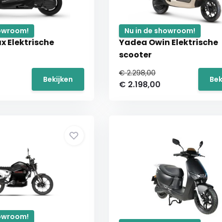
howroom!
Nu in de showroom!
x Elektrische
Yadea Owin Elektrische
scooter
€ 2.298,00
Bekijken
Bek
€ 2.198,00
howroom!