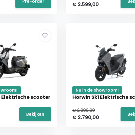
Pre-order
Bek
€ 2.599,00
howroom!
Nu in de showroom!
 Elektrische scooter
Horwin Sk1 Elektrische s
€ 2.890,00
Bekijken
Bek
€ 2.790,00