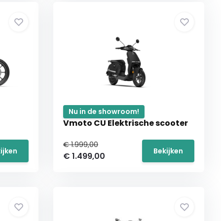
Nu in de showroom!
Vmoto CU Elektrische scooter
€ 1.999,00
ijken
Bekijken
€ 1.499,00