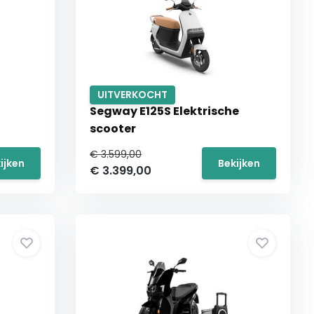
UITVERKOCHT
Segway E125S Elektrische
scooter
€ 3.599,00
ijken
Bekijken
€ 3.399,00