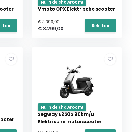
Nu in de showroom!
cooter
Vmoto CPX Elektrische scooter
€ 3.399,00
ijken
Bekijken
€ 3.299,00
Nu in de showroom!
Segway E250S 90km/u
cooter
Elektrische motorscooter