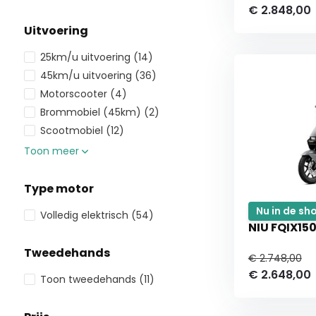
€ 2.848,00
Uitvoering
25km/u uitvoering
(14)
45km/u uitvoering
(36)
Motorscooter
(4)
Brommobiel (45km)
(2)
Scootmobiel
(12)
Toon meer
Type motor
Nu in de s
Volledig elektrisch
(54)
NIU FQIX150
Tweedehands
€ 2.748,00
€ 2.648,00
Toon tweedehands
(11)