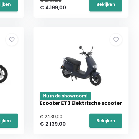
€ 5.199,00
ijken
Bekijken
€ 4.199,00
Nu in de showroom!
Ecooter ET3 Elektrische scooter
€ 2.239,00
ijken
Bekijken
€ 2.139,00