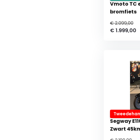
Vmoto TC e
bromfiets
€ 2.099,00
€ 1.999,00
Tweedehan
Segway E11
Zwart 45km