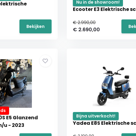
Nu in de showroom!
lektrische
Ecooter E3 Elektrische s
€ 2.990,00
Bekijken
Bek
€ 2.690,00
ds
Bijna uitverkocht!
0S E5 Glanzend
Yadea E8S Elektrische s
/u - 2023