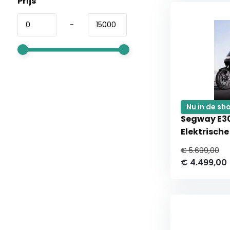
Prijs
-
Nu in de s
Segway E3
Elektrisch
€ 5.699,00
€ 4.499,00