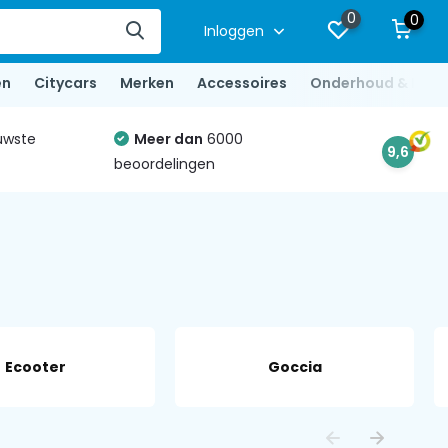
0
0
Inloggen
en
Citycars
Merken
Accessoires
Onderhoud & Repa
uwste
Meer dan
6000
9,6
beoordelingen
Ecooter
Goccia