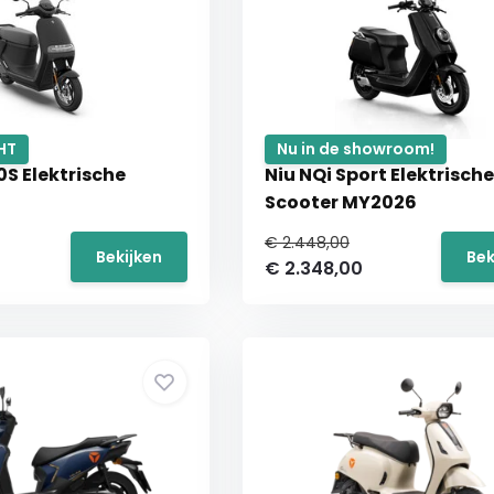
HT
Nu in de showroom!
S Elektrische
Niu NQi Sport Elektrische
Scooter MY2026
€ 2.448,00
Bekijken
Bek
€ 2.348,00