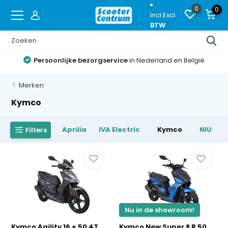
0
0
Incl.
Excl.
BTW
Persoonlijke bezorgservice
in Nederland en België
Merken
Kymco
Aprilia
IVA Electric
Kymco
NIU
Filters
Nu in de showroom!
Kymco Agility 16 + 50 4T
Kymco New Super 8 R 50