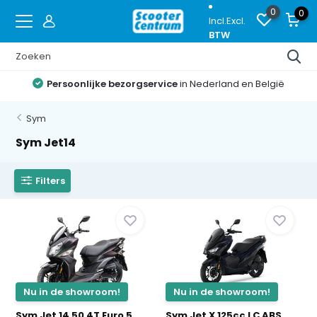
0
0
Incl.
Excl.
BTW
Persoonlijke bezorgservice
in Nederland en België
Sym
Sym Jet14
Filters
Nu in de showroom!
Nu in de showroom!
Sym Jet 14 50 4T Euro 5
Sym Jet X 125cc LC ABS