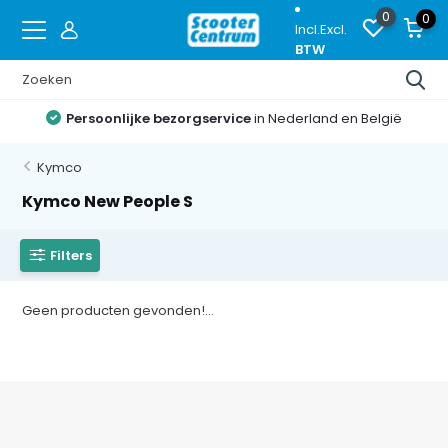
0
0
Incl.
Excl.
BTW
Persoonlijke bezorgservice
in Nederland en België
Kymco
Kymco New People S
Filters
Geen producten gevonden!...