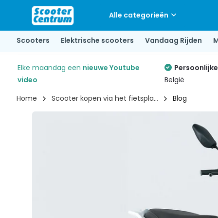
Alle categorieën
Scooters
Elektrische scooters
Vandaag Rijden
M
Elke maandag een
nieuwe Youtube
Persoonlijk
video
België
Home
Scooter kopen via het fietspla...
Blog