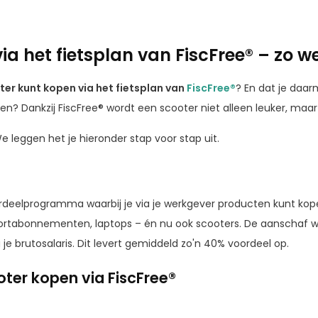
ia het fietsplan van FiscFree® – zo w
ter kunt kopen via het fietsplan van
FiscFree®
? En dat je daa
gen? Dankzij FiscFree® wordt een scooter niet alleen leuker, maar
 leggen het je hieronder stap voor stap uit.
oordeelprogramma waarbij je via je werkgever producten kunt ko
sportabonnementen, laptops – én nu ook scooters. De aanschaf wo
je brutosalaris. Dit levert gemiddeld zo'n 40% voordeel op.
ter kopen via FiscFree®