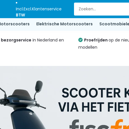
Incl.
Excl.
Klantenservice
BTW
otorscooters
Elektrische Motorscooters
Scootmobiel
e bezorgservice
in Nederland en
Proefrijden
op de nie
modellen