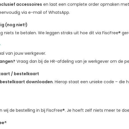
nclusief accessoires
en laat een complete order opmaken met al
 eenvoudig via e-mail of WhatsApp.
ig (nog niet!)
niets te betalen. We leggen straks uit hoe dit via FiscFree® ger
®
aal van jouw werkgever.
vangen?
Vraag dan bij de HR-afdeling van je werkgever om de pe
kaart / bestelkaart
bestelkaart downloaden
. Hierop staat een unieke code – die
t
ij de bestelling in bij FiscFree®. Je hoeft zelf niets meer te do
ree®