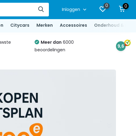
0
0
Inloggen
en
Citycars
Merken
Accessoires
Onderhoud & Repa
uwste
Meer dan
6000
9,6
beoordelingen