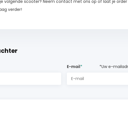
op je volgende scooter? Neem contact met ons op of laat je orde
raag verder!
achter
E-mail
*
*Uw e-mailadr