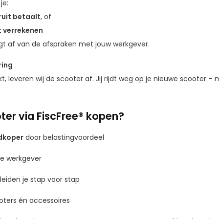
je:
ruit betaalt
, of
t verrekenen
gt af van de afspraken met jouw werkgever.
ring
t, leveren wij de scooter af. Jij rijdt weg op je nieuwe scooter –
er via FiscFree® kopen?
dkoper
door belastingvoordeel
 je werkgever
eiden je stap voor stap
ters én accessoires