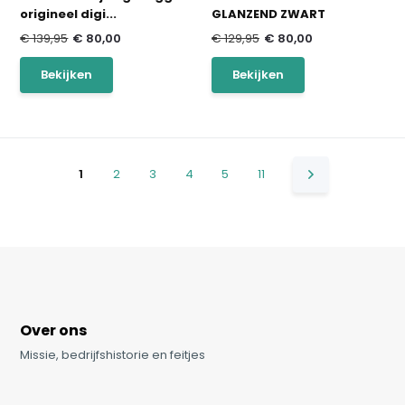
origineel digi...
GLANZEND ZWART
€ 139,95
€ 80,00
€ 129,95
€ 80,00
Bekijken
Bekijken
1
2
3
4
5
11
Over ons
Missie, bedrijfshistorie en feitjes