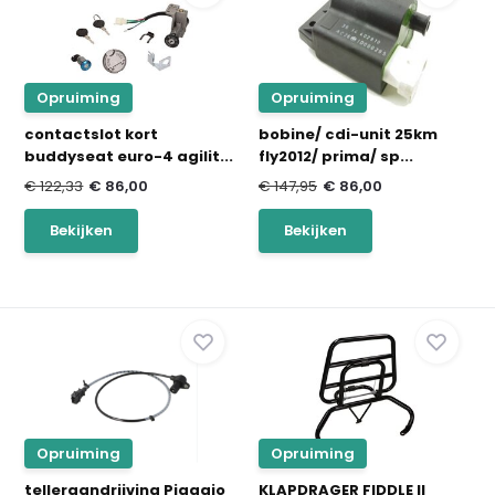
Opruiming
Opruiming
contactslot kort
bobine/ cdi-unit 25km
buddyseat euro-4 agilit...
fly2012/ prima/ sp...
€ 122,33
€ 86,00
€ 147,95
€ 86,00
Bekijken
Bekijken
Opruiming
Opruiming
telleraandrijving Piaggio
KLAPDRAGER FIDDLE II