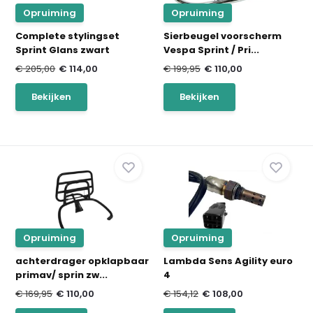
Opruiming
Opruiming
Complete stylingset
Sierbeugel voorscherm
Sprint Glans zwart
Vespa Sprint / Pri...
€ 205,00
€ 114,00
€ 199,95
€ 110,00
Bekijken
Bekijken
Opruiming
Opruiming
achterdrager opklapbaar
Lambda Sens Agility euro
primav/ sprin zw...
4
€ 169,95
€ 110,00
€ 154,12
€ 108,00