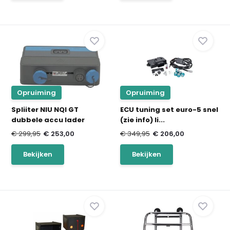
Opruiming
Opruiming
Spliiter NIU NQI GT
ECU tuning set euro-5 snel
dubbele accu lader
(zie info) li...
€ 299,95
€ 253,00
€ 349,95
€ 206,00
Bekijken
Bekijken