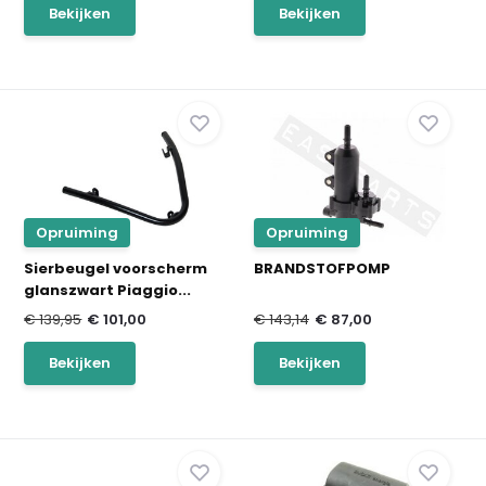
Bekijken
Bekijken
Opruiming
Opruiming
Sierbeugel voorscherm
BRANDSTOFPOMP
glanszwart Piaggio...
€ 139,95
€ 101,00
€ 143,14
€ 87,00
Bekijken
Bekijken