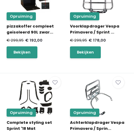
Opruiming
Opruiming
pizzakoffer compleet
Voorklapdrager Vespa
geisoleerd 90L zwar...
Primavera / Sprint ...
€ 299,95
€ 192,00
€ 299,95
€ 178,00
Bekijken
Bekijken
Opruiming
Opruiming
Complete styling set
Achterklapdrager Vespa
Sprint '18 Mat
Primavera / Sprin...