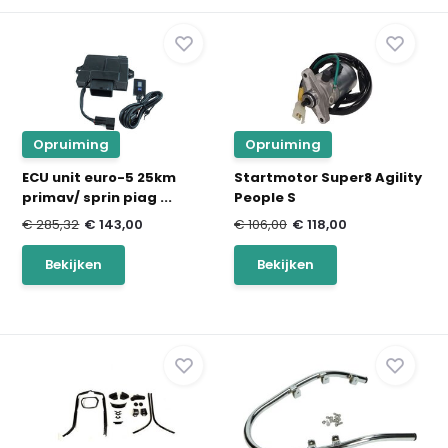
Opruiming
Opruiming
ECU unit euro-5 25km
Startmotor Super8 Agility
primav/ sprin piag ...
People S
€ 285,32
€ 143,00
€ 106,00
€ 118,00
Bekijken
Bekijken