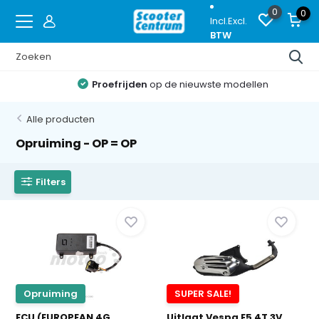
0
0
Incl.
Excl.
BTW
Proefrijden
op de nieuwste modellen
Alle producten
Opruiming - OP = OP
Filters
Opruiming
SUPER SALE!
ECU (EUROPEAN 4G
Uitlaat Vespa E5 4T 3V