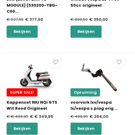
MODULE) (S30200-TBG-
50cc origineel
C00...
€ 537,95
€ 377,00
€ 898,50
€ 350,00
Bekijken
Bekijken
SUPER SALE!
Opruiming
Kappenset NIU NQi GTS
voorvork lxv/vespa
Wit Rood Origineel
lx/vespa s piag orig ...
€ € 499,95
€ € 349,95
€ 499,95
€ 264,00
Bekijken
Bekijken