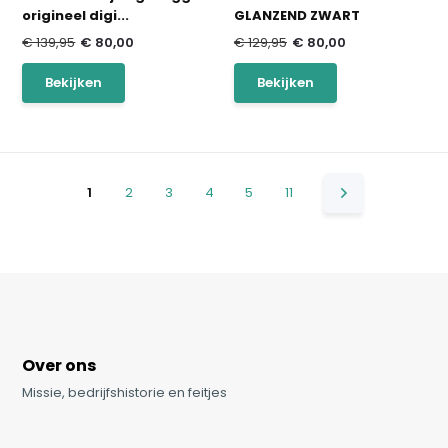
origineel digi...
GLANZEND ZWART
€ 139,95
€ 80,00
€ 129,95
€ 80,00
Bekijken
Bekijken
1
2
3
4
5
11
Over ons
Missie, bedrijfshistorie en feitjes