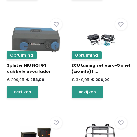
Opruiming
Opruiming
Spliiter NIU NQI GT
ECU tuning set euro-5 snel
dubbele accu lader
(zie info) li...
€ 299,95
€ 253,00
€ 349,95
€ 206,00
Bekijken
Bekijken