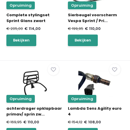
Opruiming
Opruiming
Complete stylingset
Sierbeugel voorscherm
Sprint Glans zwart
Vespa Sprint / Pri...
€ 205,00
€ 114,00
€ 199,95
€ 110,00
Bekijken
Bekijken
Opruiming
Opruiming
achterdrager opklapbaar
Lambda Sens Agility euro
primav/ sprin zw...
4
€ 169,95
€ 110,00
€ 154,12
€ 108,00