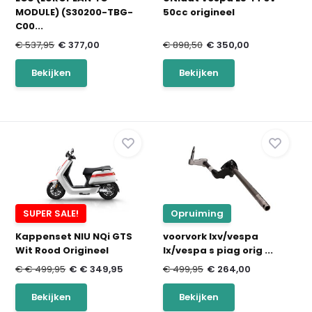
MODULE) (S30200-TBG-
50cc origineel
C00...
€ 537,95
€ 377,00
€ 898,50
€ 350,00
Bekijken
Bekijken
SUPER SALE!
Opruiming
Kappenset NIU NQi GTS
voorvork lxv/vespa
Wit Rood Origineel
lx/vespa s piag orig ...
€ € 499,95
€ € 349,95
€ 499,95
€ 264,00
Bekijken
Bekijken