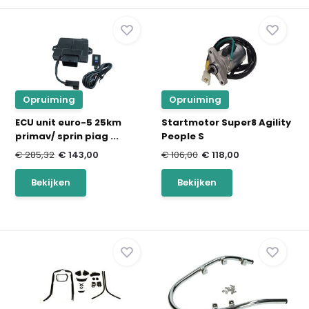
Opruiming
Opruiming
ECU unit euro-5 25km
Startmotor Super8 Agility
primav/ sprin piag ...
People S
€ 285,32
€ 143,00
€ 106,00
€ 118,00
Bekijken
Bekijken