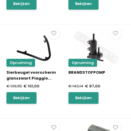
Bekijken
Bekijken
Opruiming
Opruiming
Sierbeugel voorscherm
BRANDSTOFPOMP
glanszwart Piaggio...
€ 139,95
€ 101,00
€ 143,14
€ 87,00
Bekijken
Bekijken