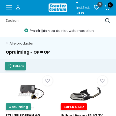
0
0
Incl.
Excl.
BTW
Proefrijden
op de nieuwste modellen
Alle producten
Opruiming - OP = OP
Filters
Opruiming
SUPER SALE!
ECU (EUROPEAN 4G
Uitlaat Vespa E5 4T 3V