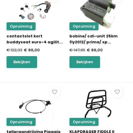
Opruiming
Opruiming
contactslot kort
bobine/ cdi-unit 25km
buddyseat euro-4 agilit...
fly2012/ prima/ sp...
€ 122,33
€ 86,00
€ 147,95
€ 86,00
Bekijken
Bekijken
Opruiming
Opruiming
telleraandrijving Piaggio
KLAPDRAGER FIDDLE II