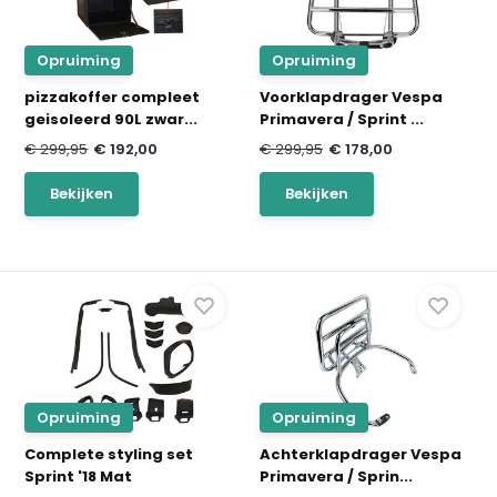
Opruiming
Opruiming
pizzakoffer compleet
Voorklapdrager Vespa
geisoleerd 90L zwar...
Primavera / Sprint ...
€ 299,95
€ 192,00
€ 299,95
€ 178,00
Bekijken
Bekijken
Opruiming
Opruiming
Complete styling set
Achterklapdrager Vespa
Sprint '18 Mat
Primavera / Sprin...