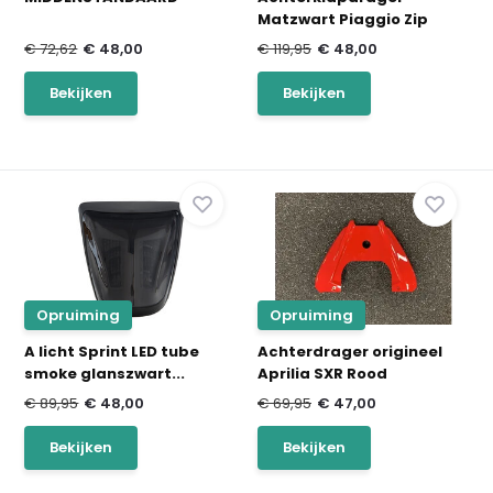
Matzwart Piaggio Zip
€ 72,62
€ 48,00
€ 119,95
€ 48,00
Bekijken
Bekijken
Opruiming
Opruiming
A licht Sprint LED tube
Achterdrager origineel
smoke glanszwart...
Aprilia SXR Rood
€ 89,95
€ 48,00
€ 69,95
€ 47,00
Bekijken
Bekijken