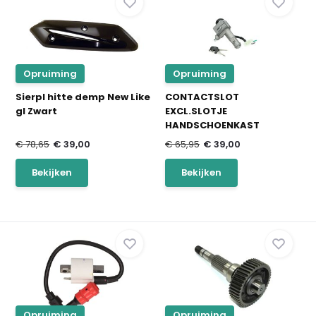
Opruiming
Opruiming
Sierpl hitte demp New Like
CONTACTSLOT
gl Zwart
EXCL.SLOTJE
HANDSCHOENKAST
€ 78,65
€ 39,00
€ 65,95
€ 39,00
Bekijken
Bekijken
Opruiming
Opruiming