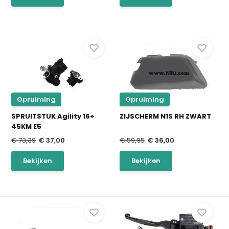
Opruiming
Opruiming
SPRUITSTUK Agility 16+
ZIJSCHERM N1S RH ZWART
45KM E5
€ 73,39
€ 37,00
€ 59,95
€ 36,00
Bekijken
Bekijken