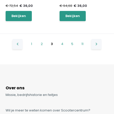
€ 72,54
€ 36,00
€ 94,68
€ 36,00
Bekijken
Bekijken
1
2
3
4
5
11
Over ons
Missie, bedrijfshistorie en feitjes
Wil je meer te weten komen over Scootercentrum?