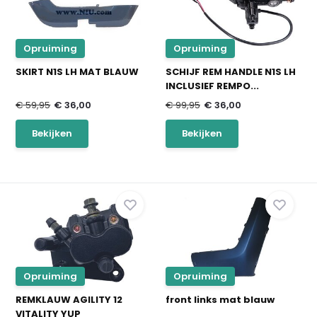
Opruiming
Opruiming
SKIRT N1S LH MAT BLAUW
SCHIJF REM HANDLE N1S LH
INCLUSIEF REMPO...
€ 59,95
€ 36,00
€ 99,95
€ 36,00
Bekijken
Bekijken
Opruiming
Opruiming
REMKLAUW AGILITY 12
front links mat blauw
VITALITY YUP