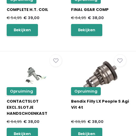
COMPLETE H.T. COIL
FINAL GEAR COMP
€ 54,95
€ 39,00
€ 64,95
€ 38,00
Bekijken
Bekijken
Opruiming
Opruiming
CONTACTSLOT
Bendix Filly LX People S Agi
EXCL.SLOTJE
Vit 4t
HANDSCHOENKAST
€ 64,95
€ 38,00
€ 69,95
€ 38,00
Bekijken
Bekijken