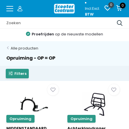
0
0
Incl.
Excl.
BTW
Proefrijden
op de nieuwste modellen
Alle producten
Opruiming - OP = OP
Filters
Opruiming
Opruiming
MIDDENSTANDAARD
Achterklapdrager