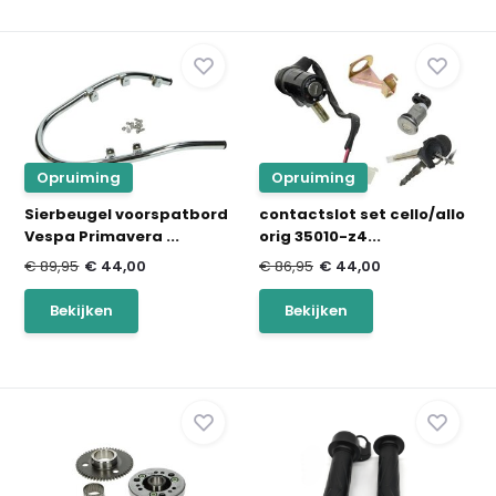
Opruiming
Opruiming
Sierbeugel voorspatbord
contactslot set cello/allo
Vespa Primavera ...
orig 35010-z4...
€ 89,95
€ 44,00
€ 86,95
€ 44,00
Bekijken
Bekijken