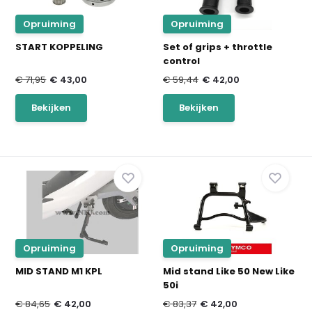
Opruiming
Opruiming
START KOPPELING
Set of grips + throttle
control
€ 71,95
€ 43,00
€ 59,44
€ 42,00
Bekijken
Bekijken
Opruiming
Opruiming
MID STAND M1 KPL
Mid stand Like 50 New Like
50i
€ 84,65
€ 42,00
€ 83,37
€ 42,00