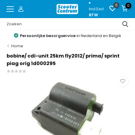
0
0
Incl.
Excl.
BTW
Persoonlijke bezorgservice
in Nederland en België
Home
bobine/ cdi-unit 25km fly2012/ prima/ sprint
piag orig 1d000295