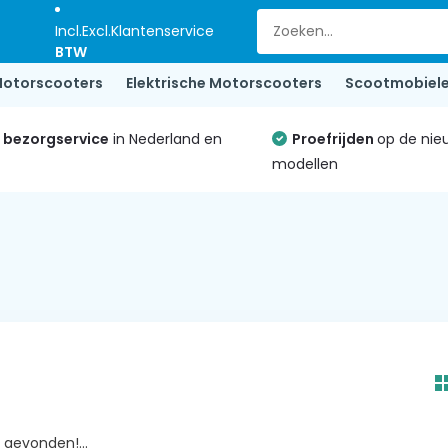
Incl.
Excl.
Klantenservice
BTW
otorscooters
Elektrische Motorscooters
Scootmobiel
e bezorgservice
in Nederland en
Proefrijden
op de nie
modellen
gevonden!...