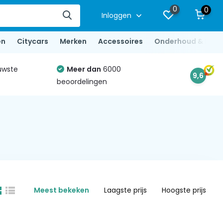
0
0
Inloggen
en
Citycars
Merken
Accessoires
Onderhoud & Repa
uwste
Meer dan
6000
9,6
beoordelingen
Meest bekeken
Laagste prijs
Hoogste prijs