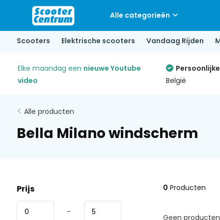
Alle categorieën
Scooters
Elektrische scooters
Vandaag Rijden
M
Elke maandag een
nieuwe Youtube
Persoonlijk
video
België
Alle producten
Bella Milano windscherm
0
Producten
Prijs
-
Geen producten 