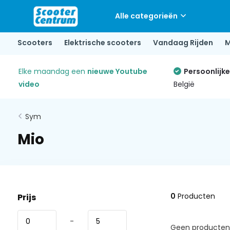
Alle categorieën
Scooters
Elektrische scooters
Vandaag Rijden
M
Elke maandag een
nieuwe Youtube
Persoonlijk
video
België
Sym
Mio
0
Producten
Prijs
-
Geen producten 