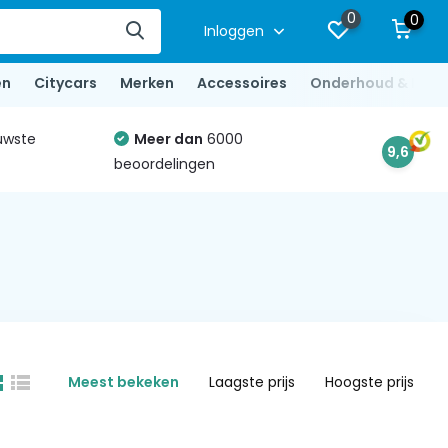
0
0
Inloggen
en
Citycars
Merken
Accessoires
Onderhoud & Repa
uwste
Meer dan
6000
9,6
beoordelingen
Meest bekeken
Laagste prijs
Hoogste prijs