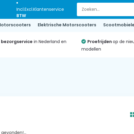
Incl.
Excl.
Klantenservice
BTW
otorscooters
Elektrische Motorscooters
Scootmobiel
e bezorgservice
in Nederland en
Proefrijden
op de nie
modellen
gevonden!...