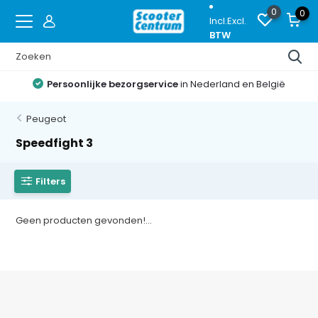
0
0
Incl.
Excl.
BTW
Persoonlijke bezorgservice
in Nederland en België
Peugeot
Speedfight 3
Filters
Geen producten gevonden!...