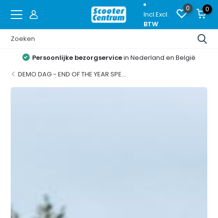
0
0
Incl.
Excl.
BTW
Proefrijden
op de nieuwste modellen
DEMO DAG - END OF THE YEAR SPE...