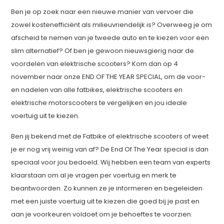
Ben je op zoek naar een nieuwe manier van vervoer die
zowel kostenefficiënt als milieuvriendelijk is? Overweeg je om
afscheid te nemen van je tweede auto en te kiezen voor een
slim alternatief? Of ben je gewoon nieuwsgierig naar de
voordelen van elektrische scooters? Kom dan op 4
november naar onze END OF THE YEAR SPECIAL, om de voor-
en nadelen van alle fatbikes, elektrische scooters en
elektrische motorscooters te vergelijken en jou ideale
voertuig uit te kiezen.
Ben jij bekend met de Fatbike of elektrische scooters of weet
je er nog vrij weinig van af? De End Of The Year special is dan
speciaal voor jou bedoeld. Wij hebben een team van experts
klaarstaan om al je vragen per voertuig en merk te
beantwoorden. Zo kunnen ze je informeren en begeleiden
met een juiste voertuig uit te kiezen die goed bij je past en
aan je voorkeuren voldoet om je behoeftes te voorzien.