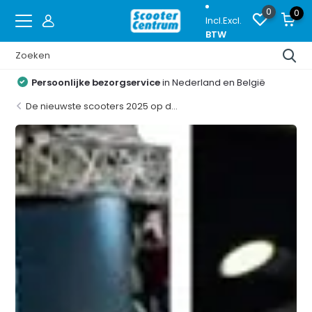
0
0
Incl.
Excl.
BTW
Proefrijden
op de nieuwste modellen
De nieuwste scooters 2025 op d...