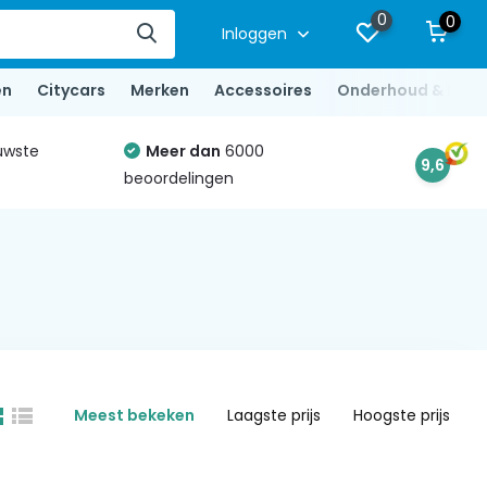
0
0
Inloggen
en
Citycars
Merken
Accessoires
Onderhoud & Repa
uwste
Meer dan
6000
9,6
beoordelingen
Meest bekeken
Laagste prijs
Hoogste prijs