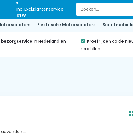
Incl.
Excl.
Klantenservice
BTW
otorscooters
Elektrische Motorscooters
Scootmobiel
e bezorgservice
in Nederland en
Proefrijden
op de nie
modellen
gevonden!...