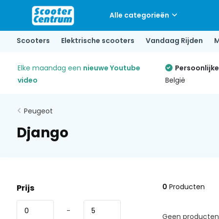
Alle categorieën
Scooters
Elektrische scooters
Vandaag Rijden
M
Elke maandag een
nieuwe Youtube
Persoonlijk
video
België
Peugeot
Django
0
Producten
Prijs
-
Geen producten 