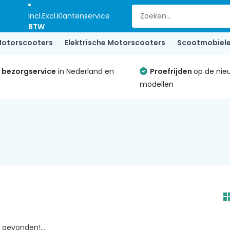
Incl.
Excl.
Klantenservice
BTW
otorscooters
Elektrische Motorscooters
Scootmobiel
e bezorgservice
in Nederland en
Proefrijden
op de nie
modellen
gevonden!...