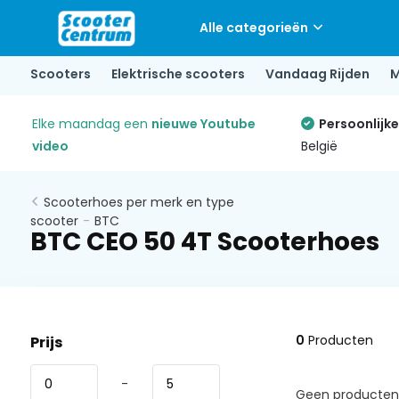
Alle categorieën
Scooters
Elektrische scooters
Vandaag Rijden
M
Elke maandag een
nieuwe Youtube
Persoonlijk
video
België
Scooterhoes per merk en type
scooter
-
BTC
BTC CEO 50 4T Scooterhoes
0
Producten
Prijs
-
Geen producten 