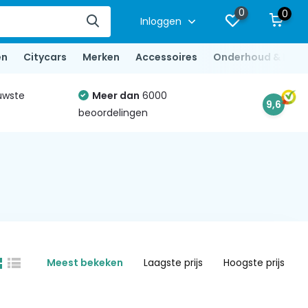
0
0
Inloggen
en
Citycars
Merken
Accessoires
Onderhoud & Repa
uwste
Meer dan
6000
9,6
beoordelingen
Meest bekeken
Laagste prijs
Hoogste prijs