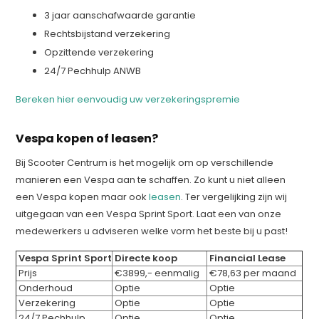
3 jaar aanschafwaarde garantie
Rechtsbijstand verzekering
Opzittende verzekering
24/7 Pechhulp ANWB
Bereken hier eenvoudig uw verzekeringspremie
Vespa kopen of leasen?
Bij Scooter Centrum is het mogelijk om op verschillende
manieren een Vespa aan te schaffen. Zo kunt u niet alleen
een Vespa kopen maar ook
leasen
.
Ter vergelijking zijn wij
uitgegaan van een
Vespa Sprint Sport
. Laat een van onze
medewerkers u adviseren welke vorm het beste bij u past!
Vespa Sprint Sport
Directe koop
Financial Lease
Prijs
€3899,- eenmalig
€78,63 per maand
Onderhoud
Optie
Optie
Verzekering
Optie
Optie
24/7 Pechhulp
Optie
Optie