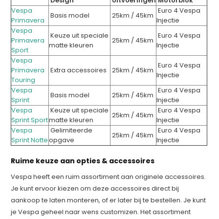
Design
Uitvoeringen
Motorblok
Vespa
Euro 4 Vespa
Basis model
25km / 45km
Primavera
Injectie
Vespa
Keuze uit speciale
Euro 4 Vespa
Primavera
25km / 45km
matte kleuren
Injectie
Sport
Vespa
Euro 4 Vespa
Primavera
Extra accessoires
25km / 45km
Injectie
Touring
Vespa
Euro 4 Vespa
Basis model
25km / 45km
Sprint
Injectie
Vespa
Keuze uit speciale
Euro 4 Vespa
25km / 45km
Sprint Sport
matte kleuren
Injectie
Vespa
Gelimiteerde
Euro 4 Vespa
25km / 45km
Sprint Notte
opgave
Injectie
Ruime keuze aan opties & accessoires
Vespa heeft een ruim assortiment aan originele accessoires.
Je kunt ervoor kiezen om deze accessoires direct bij
aankoop te laten monteren, of er later bij te bestellen. Je kunt
je Vespa geheel naar wens customizen. Het assortiment