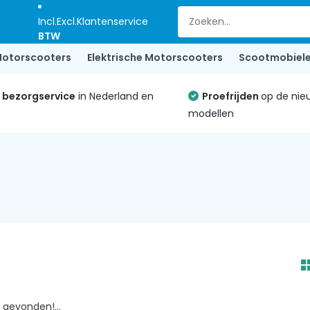
Incl.
Excl.
Klantenservice
BTW
otorscooters
Elektrische Motorscooters
Scootmobiel
e bezorgservice
in Nederland en
Proefrijden
op de nie
modellen
gevonden!...