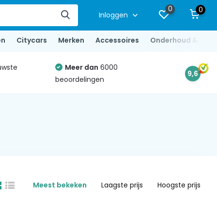
0
0
Inloggen
en
Citycars
Merken
Accessoires
Onderhoud & Repa
uwste
Meer dan
6000
9,6
beoordelingen
Meest bekeken
Laagste prijs
Hoogste prijs