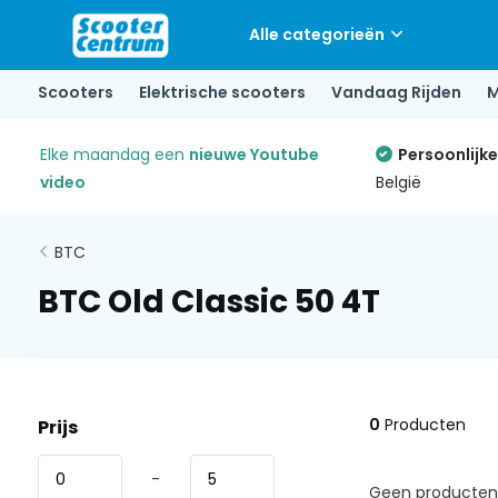
Alle categorieën
Scooters
Elektrische scooters
Vandaag Rijden
M
Elke maandag een
nieuwe Youtube
Persoonlijk
video
België
BTC
BTC Old Classic 50 4T
0
Producten
Prijs
-
Geen producten 