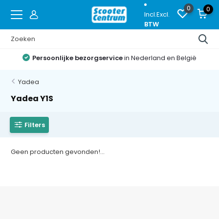
0
0
Incl.
Excl.
BTW
Persoonlijke bezorgservice
in Nederland en België
Yadea
Yadea Y1S
Filters
Geen producten gevonden!...