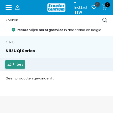
0
0
Incl.
Excl.
BTW
Persoonlijke bezorgservice
in Nederland en België
NIU
NIU UQi Series
Filters
Geen producten gevonden!...