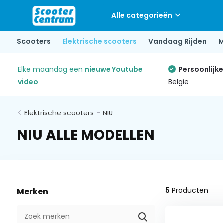
Alle categorieën
Scooters
Elektrische scooters
Vandaag Rijden
M
Elke maandag een
nieuwe Youtube
Persoonlijk
video
België
Elektrische scooters
-
NIU
NIU ALLE MODELLEN
5
Producten
Merken