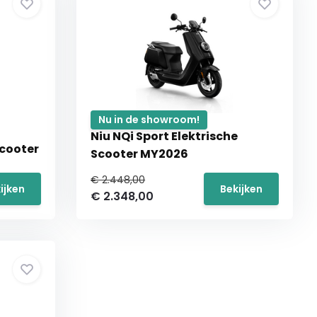
Nu in de showroom!
Niu NQi Sport Elektrische
scooter
Scooter MY2026
€ 2.448,00
ijken
Bekijken
€ 2.348,00