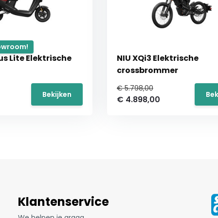
howroom!
us Lite Elektrische
NIU XQi3 Elektrische
crossbrommer
€ 5.798,00
Bekijken
Bek
€ 4.898,00
Klantenservice
We helpen je graag.