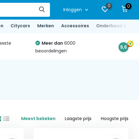
0
0
Inloggen
en
Citycars
Merken
Accessoires
Onderhoud & Repa
uwste
Meer dan
6000
9,6
beoordelingen
Meest bekeken
Laagste prijs
Hoogste prijs