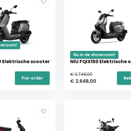
howroom!
Nu in de showroom!
 Elektrische scooter
NIU FQIX150 Elektrische 
€ 2.748,00
Pre-order
Bek
€ 2.648,00