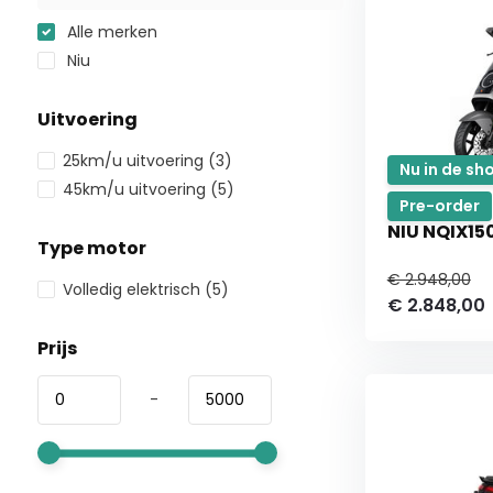
Alle merken
Niu
Uitvoering
25km/u uitvoering
(3)
Nu in de s
45km/u uitvoering
(5)
Pre-order
NIU NQIX150
Type motor
€ 2.948,00
Volledig elektrisch
(5)
€ 2.848,00
Prijs
-