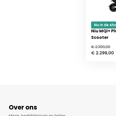
Nu in de s
Niu MQi+ Pl
Scooter
€ 2.399,00
€ 2.299,00
Over ons
Missie, bedrijfshistorie en feitjes