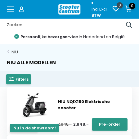
0
0
Incl.
Excl.
BTW
Persoonlijke bezorgservice
in Nederland en België
NIU
NIU ALLE MODELLEN
Filters
NIU NQIX150 Elektrische
scooter
2.948,-
2.848,-
Pre-order
Pre-order
Nu in de showroom!