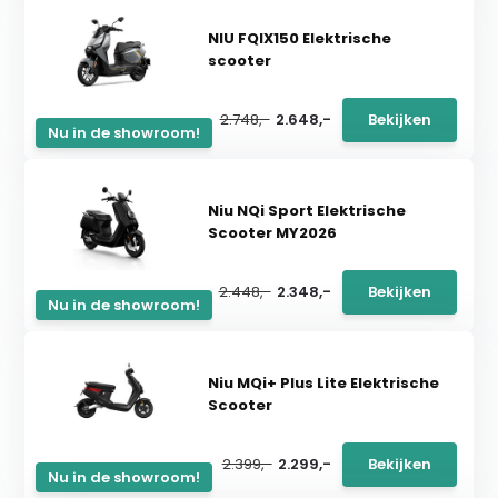
NIU FQIX150 Elektrische
scooter
2.748,-
2.648,-
Bekijken
Nu in de showroom!
Niu NQi Sport Elektrische
Scooter MY2026
2.448,-
2.348,-
Bekijken
Nu in de showroom!
Niu MQi+ Plus Lite Elektrische
Scooter
2.399,-
2.299,-
Bekijken
Nu in de showroom!