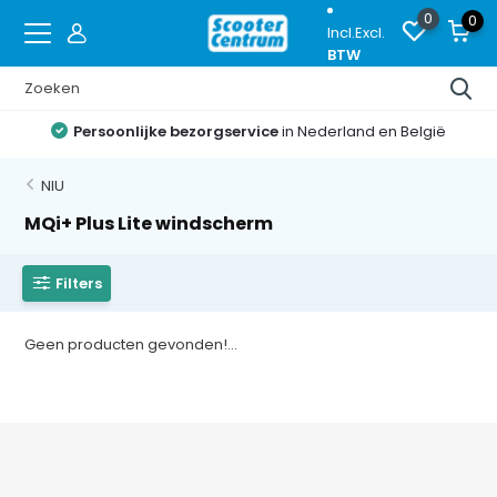
0
0
Incl.
Excl.
BTW
Persoonlijke bezorgservice
in Nederland en België
NIU
MQi+ Plus Lite windscherm
Filters
Geen producten gevonden!...