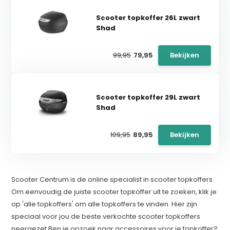
Scooter topkoffer 26L zwart
Shad
99,95
79,95
Bekijken
Scooter topkoffer 29L zwart
Shad
109,95
89,95
Bekijken
Scooter Centrum is de online specialist in scooter topkoffers.
Om eenvoudig de juiste scooter topkoffer uit te zoeken, klik je
op 'alle topkoffers' om alle topkoffers te vinden. Hier zijn
speciaal voor jou de beste verkochte scooter topkoffers
neergezet Ben je opzoek naar accessoires voor je topkoffer?