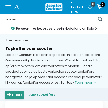
0
0
Incl.
Excl.
BTW
ijke bezorgservice
in Nederland en België
Proef
Accessoires
Topkoffer voor scooter
Scooter Centrum is de online specialist in scooter topkoffers.
Om eenvoudig de juiste scooter topkoffer uit te zoeken, klik je
op 'alle topkoffers' om alle topkoffers te vinden. Hier zijn
speciaal voor jou de beste verkochte scooter topkoffers
neergezet Ben je opzoek naar accessoires voor je topkoffer?
Klik dan op 'topkoffer accessoires'. Een topk
Toon meer
Alle topkoffers
Filters