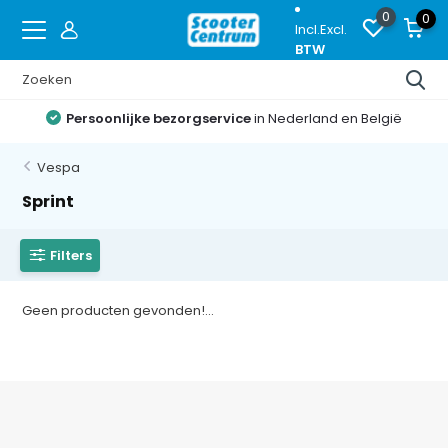
0
0
Incl.
Excl.
BTW
Persoonlijke bezorgservice
in Nederland en België
Vespa
Sprint
Filters
Geen producten gevonden!...