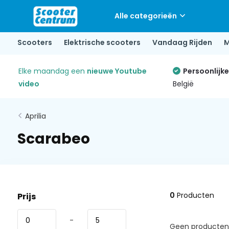
Alle categorieën
Scooters
Elektrische scooters
Vandaag Rijden
M
Elke maandag een
nieuwe Youtube
Persoonlijk
video
België
Aprilia
Scarabeo
0
Producten
Prijs
-
Geen producten 