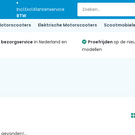
Incl.
Excl.
Klantenservice
BTW
otorscooters
Elektrische Motorscooters
Scootmobiel
e bezorgservice
in Nederland en
Proefrijden
op de nie
modellen
gevonden!...