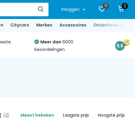
0
0
Inloggen
en
Citycars
Merken
Accessoires
Onderhoud & Repa
uwste
Meer dan
6000
9,6
beoordelingen
Meest bekeken
Laagste prijs
Hoogste prijs