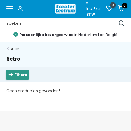
0
0
Incl.
Excl.
BTW
Persoonlijke bezorgservice
in Nederland en België
AGM
Retro
Filters
Geen producten gevonden!...