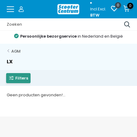
0
0
Incl.
Excl.
BTW
Persoonlijke bezorgservice
in Nederland en België
AGM
LX
Filters
Geen producten gevonden!...