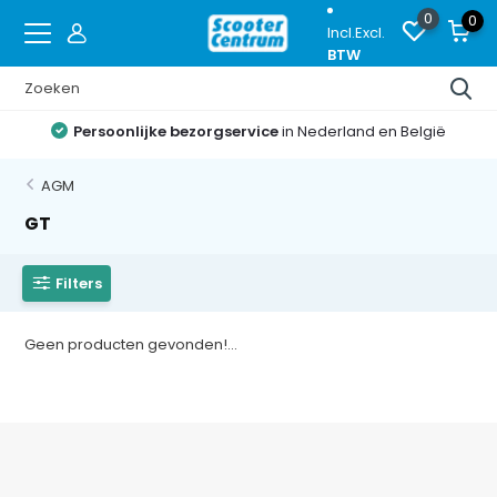
0
0
Incl.
Excl.
BTW
Persoonlijke bezorgservice
in Nederland en België
AGM
GT
Filters
Geen producten gevonden!...