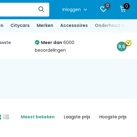
0
0
Inloggen
en
Citycars
Merken
Accessoires
Onderhoud & Repa
uwste
Meer dan
6000
9,6
beoordelingen
Meest bekeken
Laagste prijs
Hoogste prijs