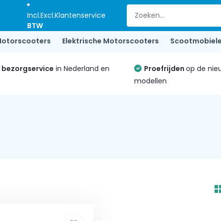
Incl.
Excl.
Klantenservice
BTW
otorscooters
Elektrische Motorscooters
Scootmobiel
e bezorgservice
in Nederland en
Proefrijden
op de nie
modellen