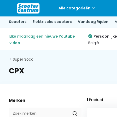
Alle categorieën
Scooters
Elektrische scooters
Vandaag Rijden
M
Elke maandag een
nieuwe Youtube
Persoonlijk
video
België
Super Soco
CPX
1
Product
Merken