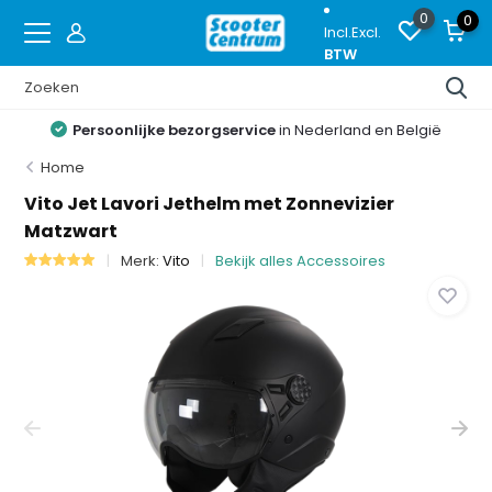
0
0
Incl.
Excl.
BTW
Persoonlijke bezorgservice
in Nederland en België
Home
Vito Jet Lavori Jethelm met Zonnevizier
Matzwart
Merk:
Vito
Bekijk alles Accessoires