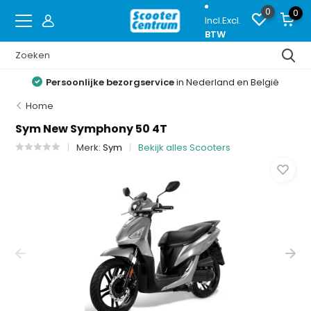
0
0
Incl.
Excl.
BTW
elgië
Proefrijden
op de nieuwste modellen
Home
Sym New Symphony 50 4T
Merk:
Sym
Bekijk alles Scooters