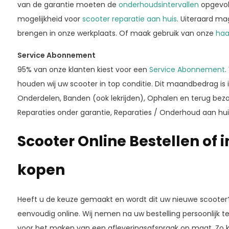
van de garantie moeten de
onderhoudsintervallen
opgevol
mogelijkheid voor
scooter reparatie aan huis
. Uiteraard ma
brengen in onze werkplaats. Of maak gebruik van onze
haa
Service Abonnement
95% van onze klanten kiest voor een
Service Abonnement
.
houden wij uw scooter in top conditie. Dit maandbedrag is
Onderdelen, Banden (ook lekrijden), Ophalen en terug bez
Reparaties onder garantie, Reparaties / Onderhoud aan huis
Scooter Online Bestellen of i
kopen
Heeft u de keuze gemaakt en wordt dit uw nieuwe scooter
eenvoudig online. Wij nemen na uw bestelling persoonlijk 
voor het maken van een afleveringsafspraak op maat. Zo 