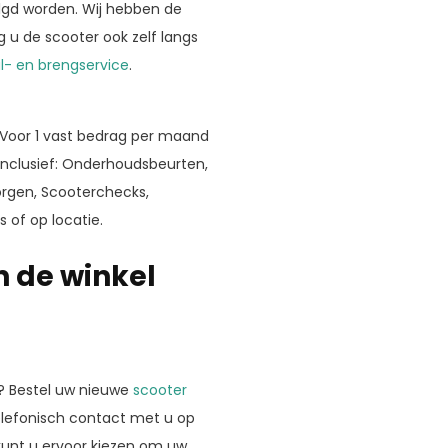
gd worden. Wij hebben de
g u de scooter ook zelf langs
l- en brengservice
.
 Voor 1 vast bedrag per maand
 inclusief: Onderhoudsbeurten,
orgen, Scooterchecks,
 of op locatie.
n de winkel
? Bestel uw nieuwe
scooter
telefonisch contact met u op
kunt u ervoor kiezen om uw