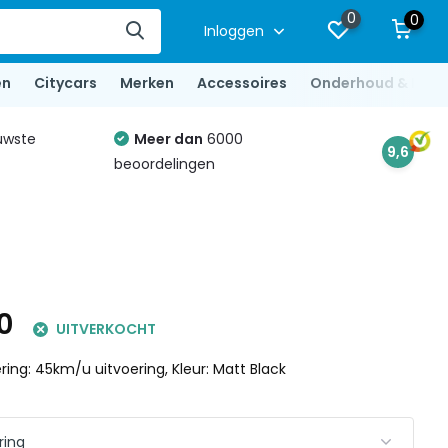
0
0
Inloggen
en
Citycars
Merken
Accessoires
Onderhoud & Repa
uwste
Meer dan
6000
9,6
beoordelingen
0
UITVERKOCHT
ring: 45km/u uitvoering, Kleur: Matt Black