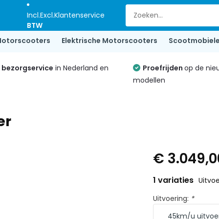
Incl.
Excl.
Klantenservice
BTW
otorscooters
Elektrische Motorscooters
Scootmobiel
e bezorgservice
in Nederland en
Proefrijden
op de nie
modellen
er
€ 3.049,0
1 variaties
Uitvoe
Uitvoering:
*