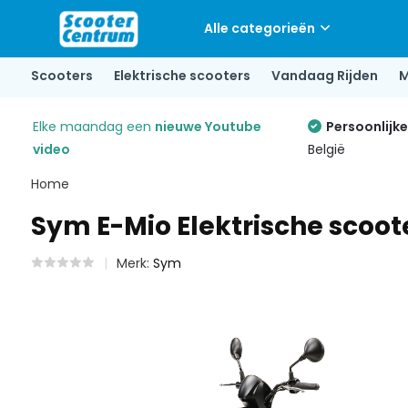
Alle categorieën
Scooters
Elektrische scooters
Vandaag Rijden
M
Elke maandag een
nieuwe Youtube
Persoonlijk
video
België
Home
Sym E-Mio Elektrische scoot
Merk:
Sym