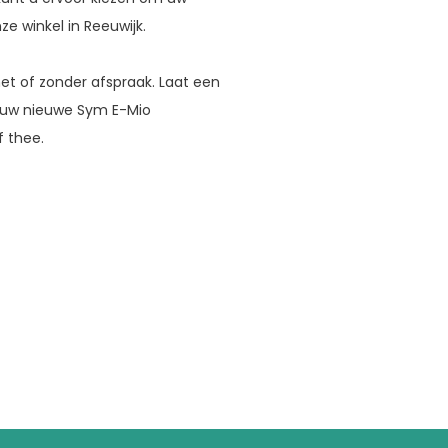
e winkel in Reeuwijk.
met of zonder afspraak. Laat een
 uw nieuwe Sym E-Mio
f thee.