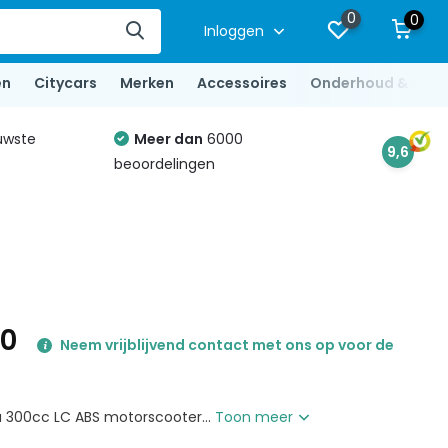
0
0
Inloggen
en
Citycars
Merken
Accessoires
Onderhoud & Repa
uwste
Meer dan
6000
9,6
beoordelingen
00
Neem vrijblijvend contact met ons op voor de
 300cc LC ABS motorscooter...
Toon meer