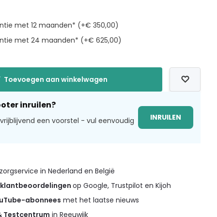
antie met 12 maanden* (+€ 350,00)
rantie met 24 maanden* (+€ 625,00)
Toevoegen aan winkelwagen
oter inruilen?
INRUILEN
rijblijvend een voorstel - vul eenvoudig
orgservice in Nederland en België
 klantbeoordelingen
op Google, Trustpilot en Kijoh
ouTube-abonnees
met het laatse nieuws
 & Testcentrum
in Reeuwijk