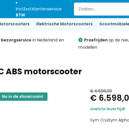
Incl.
Excl.
Klantenservice
BTW
otorscooters
Elektrische Motorscooters
Scootmobiel
e bezorgservice
in Nederland en
Proefrijden
op de nie
modellen
C ABS motorscooter
€ 6.698,00
€ 6.598,
Nu in de showroom!
snelste levertijd!
Sym CruiSym Alpha