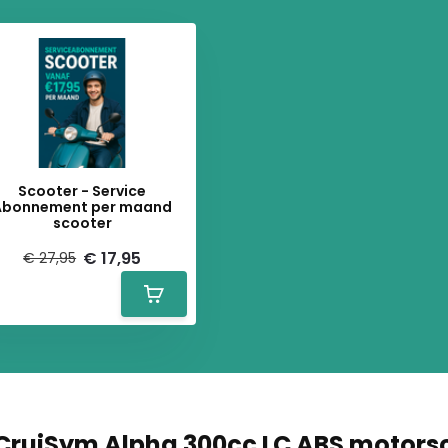
Scooter - Service
Abonnement per maand
scooter
€ 17,95
€ 27,95
CruiSym Alpha 300cc LC ABS motors