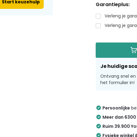
Start keuzehulp
Garantieplus:
Verleng je gar
Verleng je ga
Je huidige sco
Ontvang snel en v
het formulier in!
Persoonlijke
bez
Meer dan 6300
Ruim 39.900 Y
Fysieke winkel