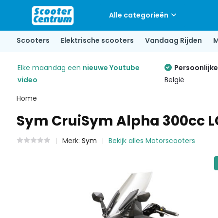
Alle categorieën
Scooters
Elektrische scooters
Vandaag Rijden
M
Elke maandag een
nieuwe Youtube
Persoonlijk
video
België
Home
Sym CruiSym Alpha 300cc L
Merk:
Sym
Bekijk alles Motorscooters