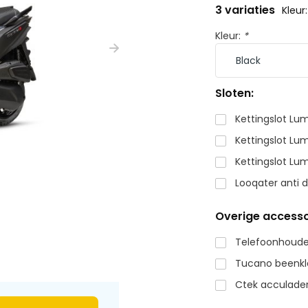
3 variaties
Kleur
Kleur:
*
Sloten:
Kettingslot Lu
Kettingslot L
Kettingslot Lu
Looqater anti d
Overige accesso
Telefoonhouder
Tucano beenkl
Ctek acculader