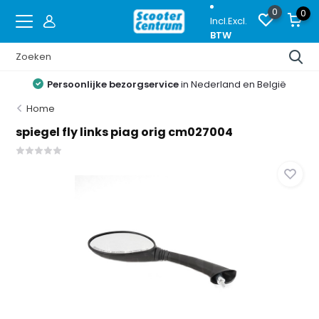
0
0
Incl.
Excl.
BTW
Persoonlijke bezorgservice
in Nederland en België
Home
spiegel fly links piag orig cm027004