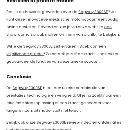
Bestellen of proefrit maken
Ben je enthousiast geworden over de
Segway E300SE
? Je
kunt deze innovatieve elektrische motorscooter eenvoudig
online bestellen. Bovendien kun je via onze website
een
showroomafspraak
maken om hem van dichtbij te bekijken.
Wil je de
Segway E300SE
zelf ervaren? Boek dan een
vrijblijvende proefrit
! Zo ontdek je zelf de kracht, snelheid en
geavanceerde functies van deze unieke scooter.
Conclusie
De
Segway E300SE
biedt een unieke combinatie van
prestaties, technologie en veiligheid. Of je nu zoekt naar een
efficiënte stadsoplossing of een krachtige scooter voor
langere ritten, dit model stelt niet teleur.
Bekijk ook onze Segway E300SE review video en ontdek alles
wat deze scooter te bieden heeft!