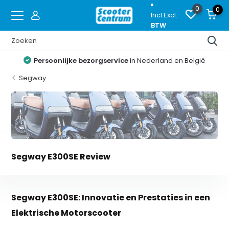
0
0
Incl.
Excl.
BTW
Proefrijden
op de nieuwste modellen
Segway
Segway E300SE Review
Segway E300SE: Innovatie en Prestaties in een
Elektrische Motorscooter