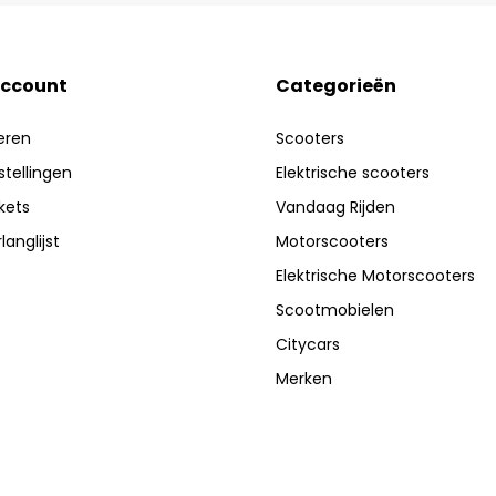
account
Categorieën
eren
Scooters
stellingen
Elektrische scooters
ckets
Vandaag Rijden
langlijst
Motorscooters
Elektrische Motorscooters
Scootmobielen
Citycars
Merken