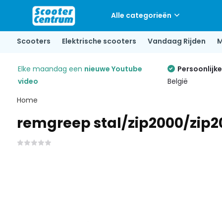
Alle categorieën
Scooters
Elektrische scooters
Vandaag Rijden
M
Elke maandag een
nieuwe Youtube
Persoonlijk
video
België
Home
remgreep stal/zip2000/zip2