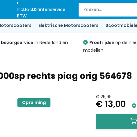
Incl.
Excl.
Klantenservice
BTW
otorscooters
Elektrische Motorscooters
Scootmobiel
e bezorgservice
in Nederland en
Proefrijden
op de nie
modellen
000sp rechts piag orig 564678
€ 25,95
€ 13,00
Opruiming