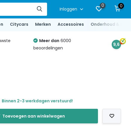
0
0
Inloggen
en
Citycars
Merken
Accessoires
Onderhoud & Repa
uwste
Meer dan
6000
9,6
beoordelingen
Binnen 2-3 werkdagen verstuurd!
Toevoegen aan winkelwagen