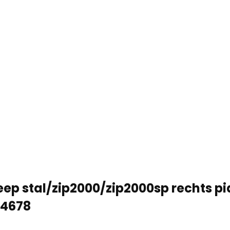
ep stal/zip2000/zip2000sp rechts p
64678