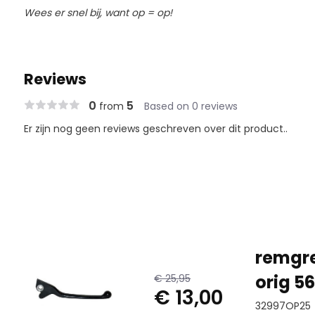
Wees er snel bij, want op = op!
Reviews
0
5
from
Based on 0 reviews
Er zijn nog geen reviews geschreven over dit product..
remgre
orig 5
€ 25,95
€ 13,00
32997OP25