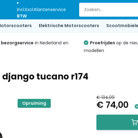
Incl.
Excl.
Klantenservice
BTW
otorscooters
Elektrische Motorscooters
Scootmobiel
e bezorgservice
in Nederland en
Proefrijden
op de nie
modellen
django tucano r174
€ 134,09
€ 74,00
Opruiming