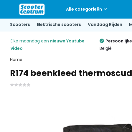
Alle categorieën
Scooters
Elektrische scooters
Vandaag Rijden
M
Elke maandag een
nieuwe Youtube
Persoonlijk
video
België
Home
R174 beenkleed thermoscud 