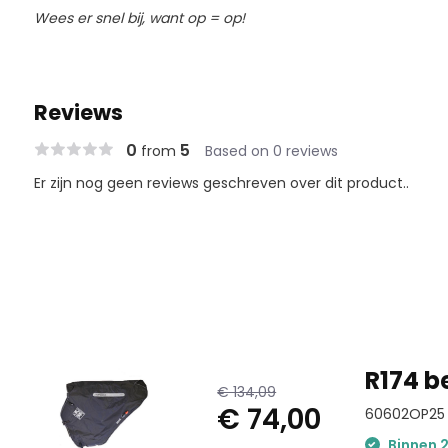
Wees er snel bij, want op = op!
Reviews
0
5
from
Based on 0 reviews
Er zijn nog geen reviews geschreven over dit product..
R174 b
€ 134,09
€ 74,00
60602OP25
Binnen 