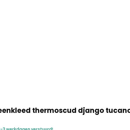
eenkleed thermoscud django tucano
2-3 werkdagen verstuurd!