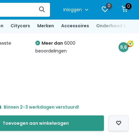
0
0
Inloggen
en
Citycars
Merken
Accessoires
Onderhoud & Repa
uwste
Meer dan
6000
9,6
beoordelingen
Binnen 2-3 werkdagen verstuurd!
Toevoegen aan winkelwagen