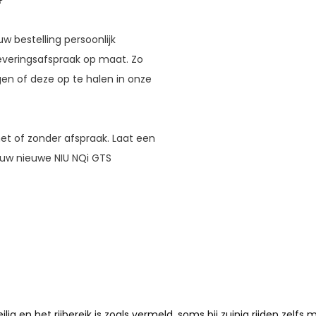
 bestelling persoonlijk
everingsafspraak op maat. Zo
en of deze op te halen in onze
met of zonder afspraak. Laat een
 uw nieuwe NIU NQi GTS
lig en het rijbereik is zoals vermeld, soms bij zuinig rijden zelfs m