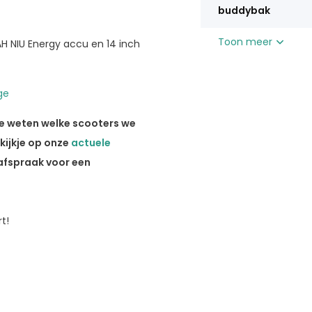
buddybak
Toon meer
AH NIU Energy accu en 14 inch
ge
je weten welke scooters we
ijkje op onze
actuele
afspraak voor een
t!