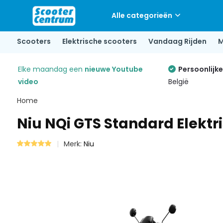
Alle categorieën
Scooters
Elektrische scooters
Vandaag Rijden
M
Elke maandag een
nieuwe Youtube
Persoonlijk
video
België
Home
Niu NQi GTS Standard Elektr
Merk:
Niu