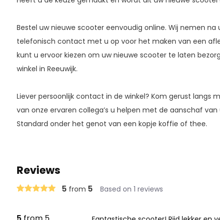
Bestel uw nieuwe scooter eenvoudig online. Wij nemen na uw
telefonisch contact met u op voor het maken van een afl
kunt u ervoor kiezen om uw nieuwe scooter te laten bezorg
winkel in Reeuwijk.
Liever persoonlijk contact in de winkel? Kom gerust langs 
van onze ervaren collega’s u helpen met de aanschaf van
Standard onder het genot van een kopje koffie of thee.
Reviews
5
5
from
Based on 1 reviews
5
from 5
Fantastische scooter! Rijd lekker en vei