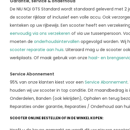
Garantie, service & onderhoud
De NIU NQi GTS Standard wordt standaard geleverd met 2 jaa
de scooter rijklaar af inclusief een volle accu. Ook verzorg
kenteken op uw rijbewijs. Een scooter heeft een verzekering
eenvoudig via ons verzekeren
of via uw tussenpersoon. Vo
moeten de
onderhoudsintervallen
opgevolgd worden. Wij h
scooter reparatie aan huis
. Uiteraard mag u de scooter ook
werkplaats. Of maak gebruik van onze
haal- en brengservi
Service Abonnement
95% van onze klanten kiest voor een
Service Abonnement
.
houden wij uw scooter in top conditie. Dit maandbedrag is
Onderdelen, Banden (ook lekrijden), Ophalen en terug bez
Reparaties onder garantie, Reparaties / Onderhoud aan huis
SCOOTER ONLINE BESTELLEN OF IN DE WINKEL KOPEN:
Heeft u de keuze gemaakt en wordt dit uw nieuwe scooter