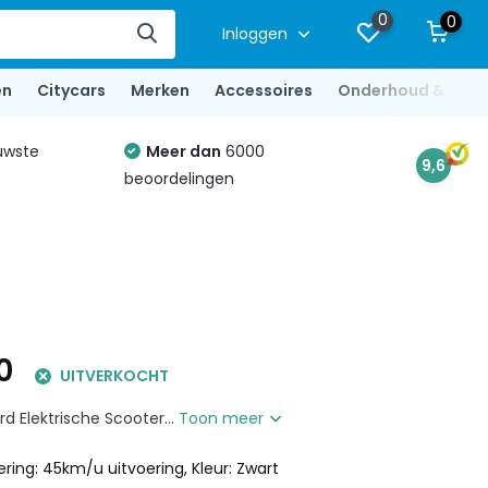
0
0
Inloggen
en
Citycars
Merken
Accessoires
Onderhoud & Repa
uwste
Meer dan
6000
9,6
beoordelingen
0
UITVERKOCHT
d Elektrische Scooter...
Toon meer
ering: 45km/u uitvoering, Kleur: Zwart