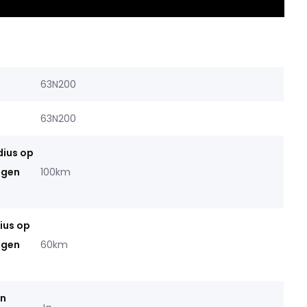
63N200
63N200
dius op
ngen
100km
ius op
ngen
60km
in