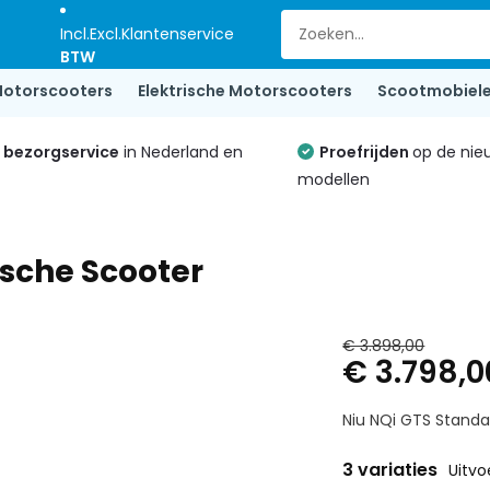
Incl.
Excl.
Klantenservice
BTW
otorscooters
Elektrische Motorscooters
Scootmobiel
e bezorgservice
in Nederland en
Proefrijden
op de nie
modellen
ische Scooter
€ 3.898,00
€ 3.798,0
Niu NQi GTS Standar
3 variaties
Uitvo