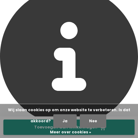
Wij slaan cookies op om onze website te verbeteren. Is dat
akkoord?
Ja
Nee
Toevoegen aan winkelwagen
Voor het beste advies
is onze showroom geopend op
Meer over cookies »
afspraak
Afspraak maken