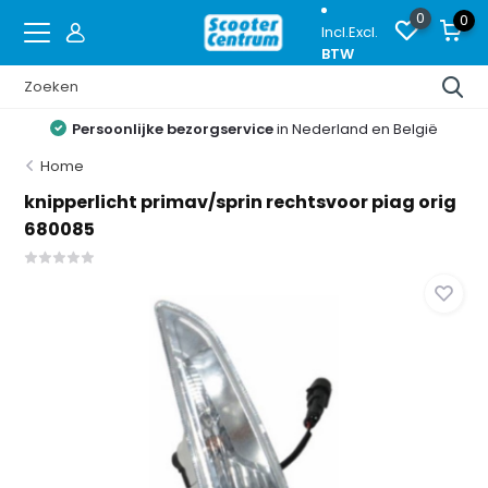
0
0
Incl.
Excl.
BTW
Persoonlijke bezorgservice
in Nederland en België
Home
knipperlicht primav/sprin rechtsvoor piag orig
680085