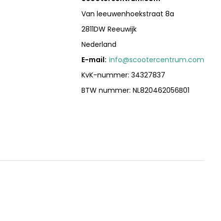
Van leeuwenhoekstraat 8a
2811DW Reeuwijk
Nederland
E-mail:
info@scootercentrum.com
KvK-nummer: 34327837
BTW nummer: NL820462056B01