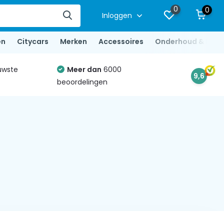
0
0
Inloggen
en
Citycars
Merken
Accessoires
Onderhoud & Repa
uwste
Meer dan
6000
9,6
beoordelingen