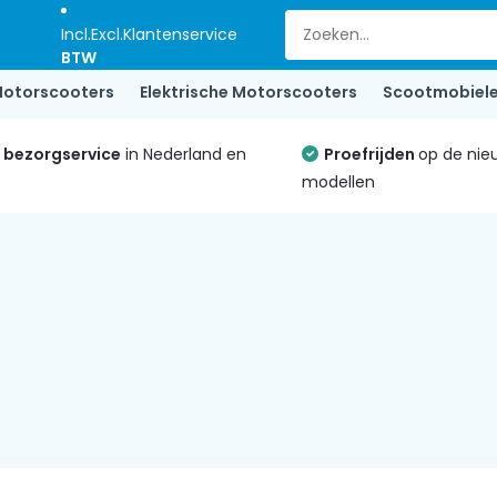
Incl.
Excl.
Klantenservice
BTW
otorscooters
Elektrische Motorscooters
Scootmobiel
e bezorgservice
in Nederland en
Proefrijden
op de nie
modellen