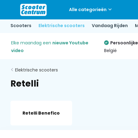
Alle categorieën
Scooters
Elektrische scooters
Vandaag Rijden
M
Elke maandag een
nieuwe Youtube
Persoonlijk
video
België
Elektrische scooters
Retelli
Retelli Benefico