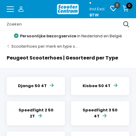
0
0
Incl.
Excl.
BTW
Persoonlijke bezorgservice
in Nederland en België
Scooterhoes per merk en type s...
Peugeot Scooterhoes | Gesorteerd per Type
Django 50 4T
Kisbee 50 4T
Speedfight 2 50
Speedfight 3 50
2T
4T